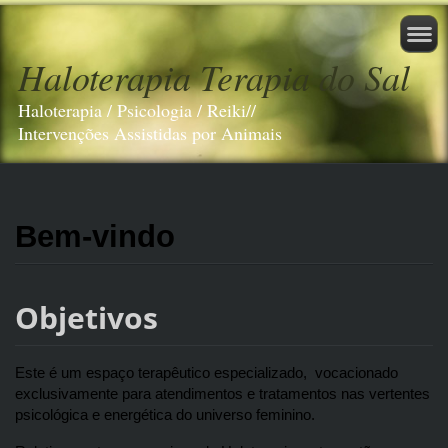
Haloterapia Terapia do Sal
Haloterapia / Psicologia / Reiki//
Intervenções Assistidas por Animais
Bem-vindo
Objetivos
Este é um espaço terapêutico especializado,  vocacionado 
exclusivamente para atendimentos e tratamentos nas vertentes 
psicológica e energética do universo feminino.